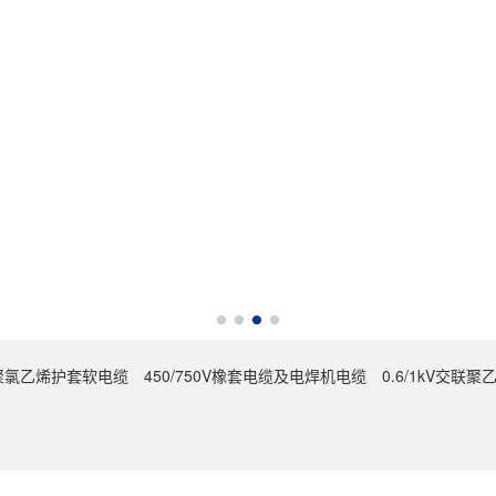
0V聚氯乙烯护套软电缆
450/750V橡套电缆及电焊机电缆
0.6/1kV交联