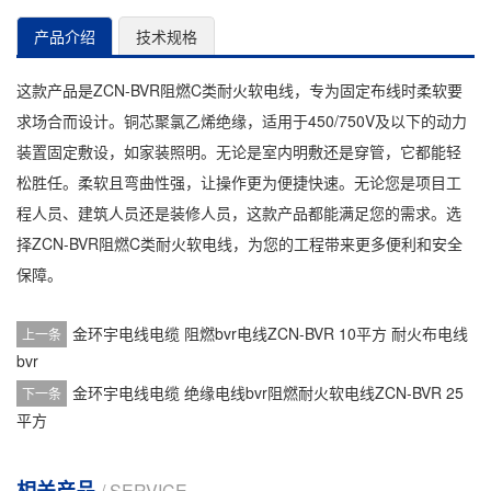
产品介绍
技术规格
这款产品是ZCN-BVR阻燃C类耐火软电线，专为固定布线时柔软要
求场合而设计。铜芯聚氯乙烯绝缘，适用于450/750V及以下的动力
装置固定敷设，如家装照明。无论是室内明敷还是穿管，它都能轻
松胜任。柔软且弯曲性强，让操作更为便捷快速。无论您是项目工
程人员、建筑人员还是装修人员，这款产品都能满足您的需求。选
择ZCN-BVR阻燃C类耐火软电线，为您的工程带来更多便利和安全
保障。
金环宇电线电缆 阻燃bvr电线ZCN-BVR 10平方 耐火布电线
上一条
bvr
金环宇电线电缆 绝缘电线bvr阻燃耐火软电线ZCN-BVR 25
下一条
平方
相关产品
/ SERVICE