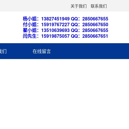
关于我们
联系我们
杨小姐：13827451949 QQ：2850667655
付小姐：15919767227 QQ：2850667650
翟小姐：13510639693 QQ：2850667655
闫先生：15919875057 QQ：2850667651
我们
在线留言