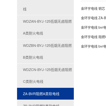
金环宇电线 铜芯 a
线
金环宇电线 ZA-
WDZAN-BYJ-125低烟无卤阻燃
金环宇电线 bvr
A类耐火电线
金环宇电线 阻燃电线
WDZBN-BYJ-125低烟无卤阻燃
金环宇电线 bvr电
B类耐火电线
WDZCN-BYJ-125低烟无卤阻燃
C类耐火电线
ZA-BVR阻燃A类软电线
ZB-BVR阻燃B类软电线