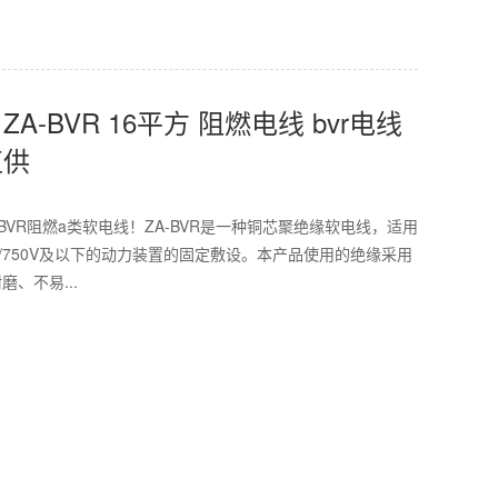
A-BVR 16平方 阻燃电线 bvr电线
直供
BVR阻燃a类软电线！ZA-BVR是一种铜芯聚绝缘软电线，适用
0/750V及以下的动力装置的固定敷设。本产品使用的绝缘采用
、不易...