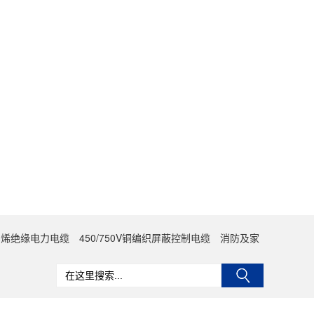
聚乙烯绝缘电力电缆
450/750V铜编织屏蔽控制电缆
消防及家