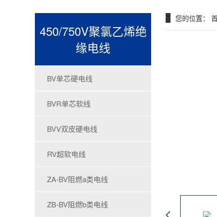
您的位置：
450/750V聚氯乙烯绝
缘电线
BV单芯硬电线
BVR单芯软线
BVV双皮硬电线
RV超软电线
ZA-BV阻燃a类电线
ZB-BV阻燃b类电线