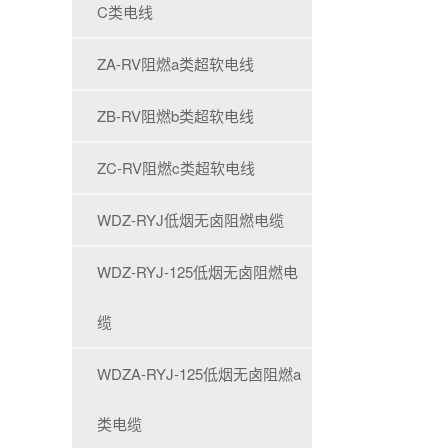
C类电线
ZA-RV阻燃a类超软电线
ZB-RV阻燃b类超软电线
ZC-RV阻燃c类超软电线
WDZ-RYJ低烟无卤阻燃电缆
WDZ-RYJ-125低烟无卤阻燃电
缆
WDZA-RYJ-125低烟无卤阻燃a
类电缆