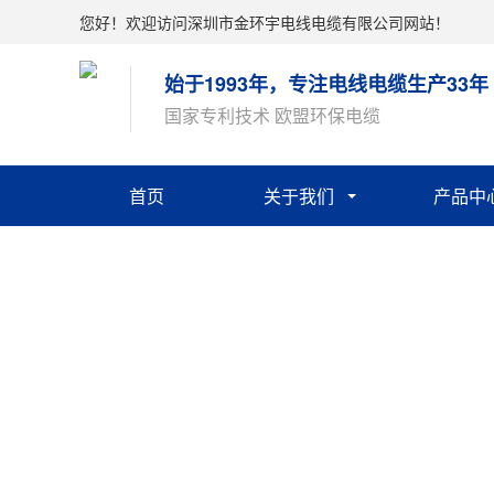
您好！欢迎访问深圳市金环宇电线电缆有限公司网站！
始于1993年，专注电线电缆生产33年
国家专利技术 欧盟环保电缆
首页
关于我们
产品中