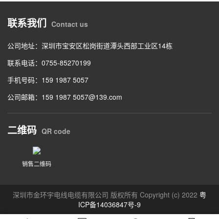
联系我们
Contact us
公司地址：深圳市宝安区松岗街道潭头西部工业区14栋
联系电话：0755-85270199
手机号码：159 1987 5057
公司邮箱：159 1987 5057@139.com
二维码
QR code
销售二维码
深圳市金环宇电线电缆有限公司 版权所有 Copyright (c) 2022
粤
ICP备14036847号-9