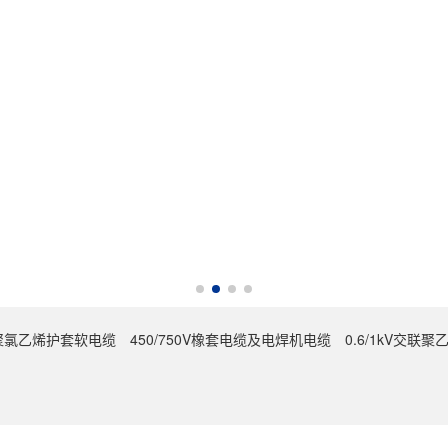
0V聚氯乙烯护套软电缆
450/750V橡套电缆及电焊机电缆
0.6/1kV交联