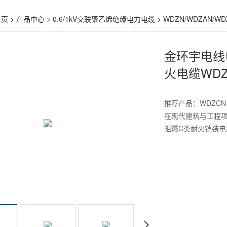
首页
>
产品中心
>
0.6/1kV交联聚乙烯绝缘电力电缆
>
WDZN/WDZAN/
金环宇电线
火电缆WDZCN
推荐产品：WDZCN
在现代建筑与工程项
阻燃C类耐火铠装电