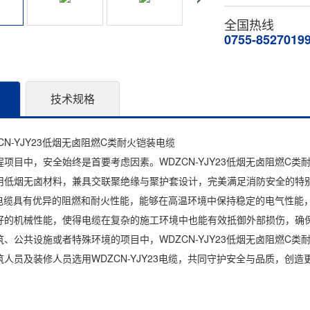
全国热线
0755-8527019
技术规格
CN-YJY23低烟无卤阻燃C类耐火铠装电缆
项目中，安全始终是首要考虑因素。WDZCN-YJY23低烟无卤阻燃C
用低烟无卤材料，兼具交联聚绝缘与聚护套设计，完美满足消防安全的特
Y23电缆具有优异的阻燃和耐火性能，能够在高温环境中保持稳定的电气性
好的机械性能，使得电缆在复杂的施工环境中也能有效抵御外部损伤，确
、公共设施或者特殊环境的项目中，WDZCN-YJY23低烟无卤阻燃C
人员及装修人员选用WDZCN-YJY23电缆，共同守护安全与品质，创造更