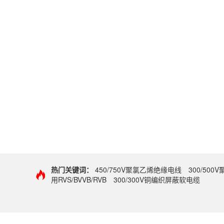
热门关键词：
450/750V聚氯乙烯绝缘电线
300/50
用RVS/BVVB/RVB
300/300V铜编织屏蔽软电缆