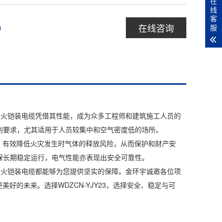
在
线
客
在线咨询
9
服
WDZC
类耐火铠装电缆凭借其性能，成为众多工程师和建筑施工人员的
参数：
别要求，尤其适用于人员较集中和空气密度低的场所。
能，有效降低火灾发生时气体的释放风险，从而保护和财产安
‌结构组成‌
保长期稳定运行，电气性能亦表现出安全可靠性。
导体：铜
类耐火铠装电缆都能够为您提供坚实的保障。金环宇诚邀各位项
美好的未来。选择WDZCN-YJY23，选择安全、稳定与可
绝缘层：交
铠装层：